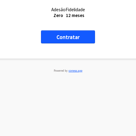
Adesão
Fidelidade
Zero
12 meses
Contratar
Powered by
conexa.app